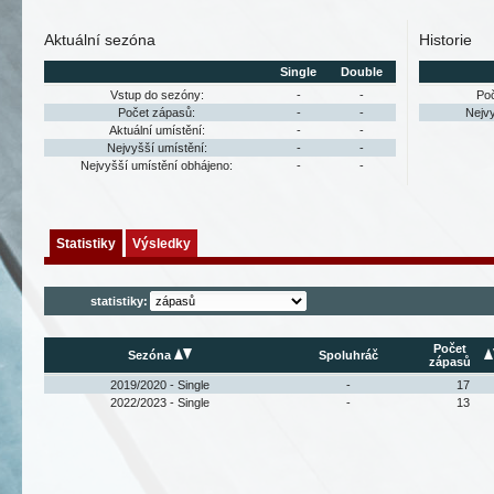
Aktuální sezóna
Historie
Single
Double
Vstup do sezóny:
-
-
Po
Počet zápasů:
-
-
Nejvy
Aktuální umístění:
-
-
Nejvyšší umístění:
-
-
Nejvyšší umístění obhájeno:
-
-
Statistiky
Výsledky
statistiky:
Počet
Sezóna
Spoluhráč
zápasů
2019/2020 - Single
-
17
2022/2023 - Single
-
13