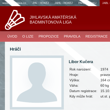
www.sportjihlava.cz:
JHL - HOKEJ
JAHL - HOKEJ
PAHL - HOKEJ
JABL 
JIHLAVSKÁ AMATÉRSKÁ
BADMINTONOVÁ LIGA
ÚVOD
O LIZE
PROPOZICE
PRAVIDLA
REGISTRACE
Hráči
Libor Kučera
Rok narození:
1974
Hraje:
pravo
Výška:
164 
Váha:
60 kg
Datum registrace:
15.10
Kdy může hrát:
ut.st.