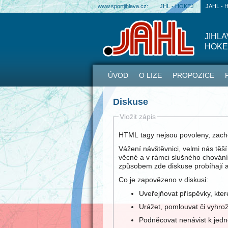
www.sportjihlava.cz:
JHL - HOKEJ
JAHL - 
JIHL
HOKE
ÚVOD
O LIZE
PROPOZICE
Diskuse
Vložit zápis
HTML tagy nejsou povoleny, zach
Vážení návštěvnici, velmi nás těš
věcné a v rámci slušného chování
způsobem zde diskuse probíhají a
Co je zapovězeno v diskusi:
Uveřejňovat příspěvky, kte
Urážet, pomlouvat či vyhro
Podněcovat nenávist k jed