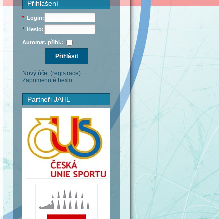
Přihlášení
*
Login:
*
Heslo:
Automat. přihl.:
Nový účet (registrace)
Zapomenuté heslo
Partneři JAHL