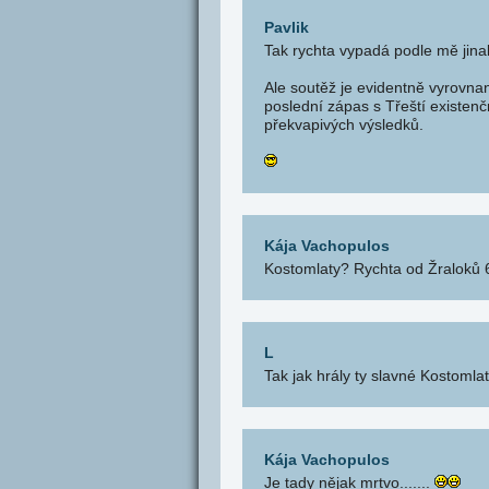
Pavlik
Tak rychta vypadá podle mě jina
Ale soutěž je evidentně vyrovna
poslední zápas s Třeští existenč
překvapivých výsledků.
Kája Vachopulos
Kostomlaty? Rychta od Žraloků 
L
Tak jak hrály ty slavné Kostomla
Kája Vachopulos
Je tady nějak mrtvo.......