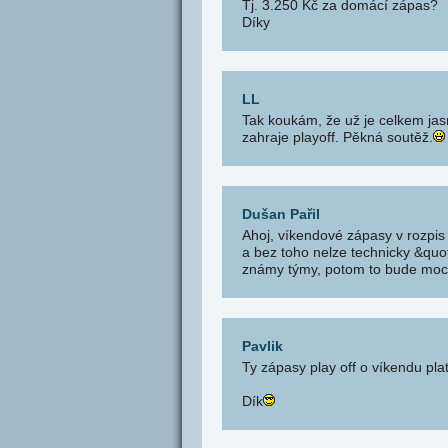
Tj. 3.250 Kč za domácí zápas?
Díky
LL
Tak koukám, že už je celkem jas
zahraje playoff. Pěkná soutěž.
Dušan Pařil
Ahoj, víkendové zápasy v rozpis
a bez toho nelze technicky &quo
známy týmy, potom to bude moci 
Pavlik
Ty zápasy play off o víkendu plat
Dík