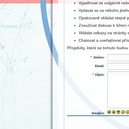
Vyjadřovat se vulgárně ne
Vydávat se za někoho jinéh
Opakovaně vkládat stejné př
Zneužívat diskuse k šíření
Vkládat odkazy na stránky
Chatovat a uveřejňovat přís
Příspěvky, které se tomuto budo
*
Jméno:
Email:
*
Zápis:
Smajlíci: