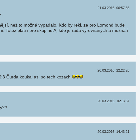
21.03.2016, 06:57:56
k.
nější, než to možná vypadalo. Kdo by řekl, že pro Lomond bude
ní. Totéž platí i pro skupinu A, kde je řada vyrovnaných a možná i
20.03.2016, 22:22:26
6:3 Čurda koukal asi po tech kozach
20.03.2016, 16:13:57
ty??
20.03.2016, 14:43:21