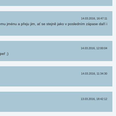
14.03.2016, 16:47:11
mu jménu a přeju jim, ať se stejně jako v posledním zápase daří i
14.03.2016, 12:00:04
peř ;)
14.03.2016, 11:34:30
13.03.2016, 18:42:12