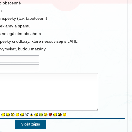
bo obscénně
o
íspěvky (tzv. tapetování)
 reklamy a spamu
 s nelegálním obsahem
pěvky či odkazy, které nesouvisejí s JAHL
u vymykat, budou mazány.