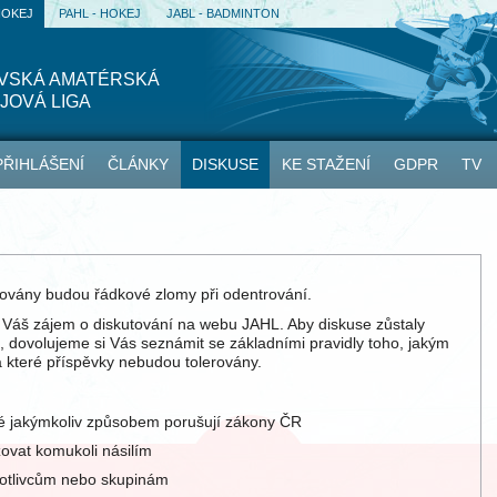
HOKEJ
PAHL - HOKEJ
JABL - BADMINTON
AVSKÁ AMATÉRSKÁ
JOVÁ LIGA
PŘIHLÁŠENÍ
ČLÁNKY
DISKUSE
KE STAŽENÍ
GDPR
TV
ovány budou řádkové zlomy při odentrování.
í Váš zájem o diskutování na webu JAHL. Aby diskuse zůstaly
, dovolujeme si Vás seznámit se základními pravidly toho, jakým
 které příspěvky nebudou tolerovány.
ré jakýmkoliv způsobem porušují zákony ČR
žovat komukoli násilím
notlivcům nebo skupinám