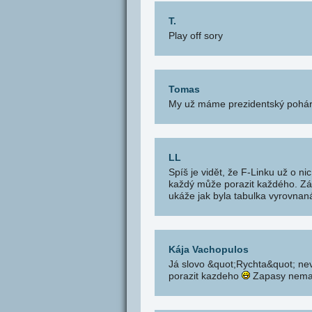
T.
Play off sory
Tomas
My už máme prezidentský pohár a
LL
Spíš je vidět, že F-Linku už o ni
každý může porazit každého. Zále
ukáže jak byla tabulka vyrovnan
Kája Vachopulos
Já slovo &quot;Rychta&quot; ne
porazit kazdeho
Zapasy nemaji