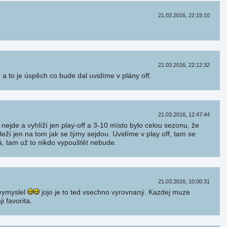
21.03.2016, 22:15:10
21.03.2016, 22:12:32
 to je úspěch co bude dal uvidíme v plány off.
21.03.2016, 12:47:44
c nejde a vyhlíží jen play-off a 3-10 místo bylo celou sezonu, že
ží jen na tom jak se týmy sejdou. Uvidíme v play off, tam se
á, tam už to nikdo vypouštět nebude.
21.03.2016, 10:00:31
vymyslel
jojo je to ted vsechno vyrovnaný. Kazdej muze
 favorita.