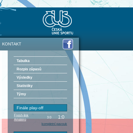
KONTAKT
Tabulka
Rozpis zápasů
Výsledky
Statistiky
Týmy
Finále play-off
Fresh-link
1:0
3:0
Amatero
kompletní pavouk