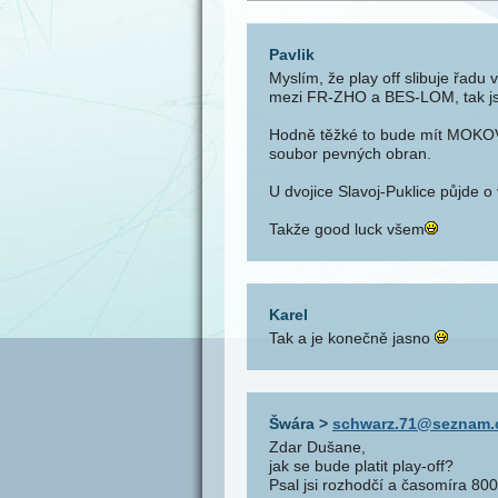
Pavlik
Myslím, že play off slibuje řad
mezi FR-ZHO a BES-LOM, tak jso
Hodně těžké to bude mít MOKOV
soubor pevných obran.
U dvojice Slavoj-Puklice půjde o 
Takže good luck všem
Karel
Tak a je konečně jasno
Šwára
>
schwarz.71@seznam.
Zdar Dušane,
jak se bude platit play-off?
Psal jsi rozhodčí a časomíra 800