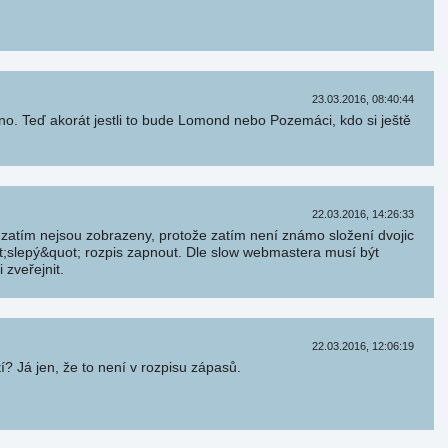
23.03.2016, 08:40:44
no. Teď akorát jestli to bude Lomond nebo Pozemáci, kdo si ještě
22.03.2016, 14:26:33
 zatím nejsou zobrazeny, protože zatím není známo složení dvojic
t;slepý&quot; rozpis zapnout. Dle slow webmastera musí být
zveřejnit.
22.03.2016, 12:06:19
í? Já jen, že to není v rozpisu zápasů.