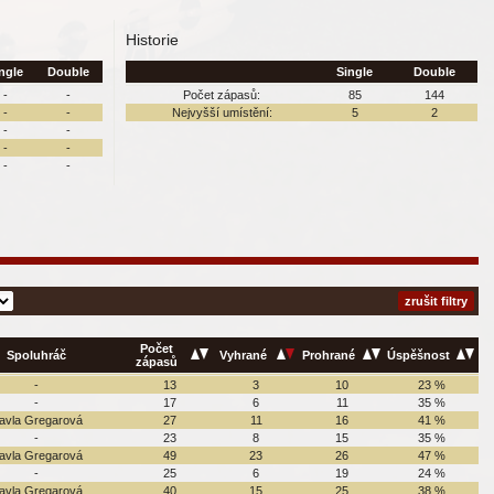
Historie
ngle
Double
Single
Double
-
-
Počet zápasů:
85
144
-
-
Nejvyšší umístění:
5
2
-
-
-
-
-
-
zrušit filtry
Počet
Spoluhráč
Vyhrané
Prohrané
Úspěšnost
zápasů
-
13
3
10
23 %
-
17
6
11
35 %
avla Gregarová
27
11
16
41 %
-
23
8
15
35 %
avla Gregarová
49
23
26
47 %
-
25
6
19
24 %
avla Gregarová
40
15
25
38 %