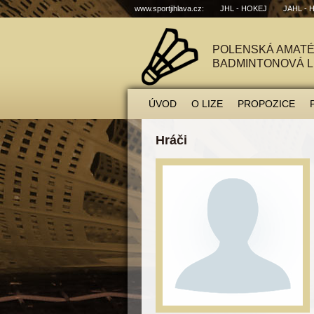
www.sportjihlava.cz:
JHL - HOKEJ
JAHL - 
POLENSKÁ AMAT
BADMINTONOVÁ L
ÚVOD
O LIZE
PROPOZICE
Hráči