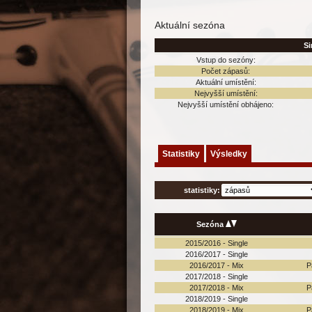
Aktuální sezóna
Si
Vstup do sezóny:
Počet zápasů:
Aktuální umístění:
Nejvyšší umístění:
Nejvyšší umístění obhájeno:
Statistiky
Výsledky
statistiky:
Sezóna
2015/2016 - Single
2016/2017 - Single
2016/2017 - Mix
P
2017/2018 - Single
2017/2018 - Mix
P
2018/2019 - Single
2018/2019 - Mix
P