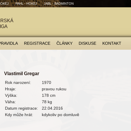
HOKEJ
PAHL - HOKEJ
JABL - BADMINTON
ÉRSKÁ
IGA
PRAVIDLA
REGISTRACE
ČLÁNKY
DISKUSE
KONTAKT
Vlastimil Gregar
Rok narození:
1970
Hraje:
pravou rukou
Výška:
178 cm
Váha:
78 kg
Datum registrace:
22.04.2016
Kdy může hrát:
kdykoliv po domluvě