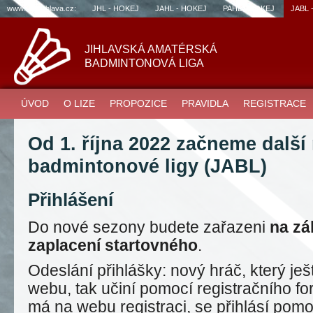
www.sportjihlava.cz:
JHL - HOKEJ
JAHL - HOKEJ
PAHL - HOKEJ
JABL 
JIHLAVSKÁ AMATÉRSKÁ
BADMINTONOVÁ LIGA
ÚVOD
O LIZE
PROPOZICE
PRAVIDLA
REGISTRACE
Od 1. října 2022 začneme další
badmintonové ligy (JABL)
Přihlášení
Do nové sezony budete zařazeni
na zá
zaplacení startovného
.
Odeslání přihlášky: nový hráč, který ješ
webu, tak učiní pomocí registračního for
má na webu registraci, se přihlásí pom