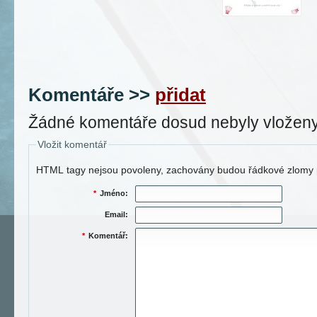
Komentáře
>>
přidat
Žádné komentáře dosud nebyly vložen
Vložit komentář
HTML tagy nejsou povoleny, zachovány budou řádkové zlomy p
*
Jméno:
Email:
*
Komentář: