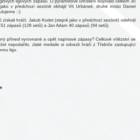
glových ligových zápasů. O pyramidové umístění bojovalo celkem 30
 jako v předchozí sezóně obhájil Vít Urbánek, druhé místo Daniel
ulujeme :-)
získali hráči: Jakub Kodet (stejně jako v předchozí sezóně) odehrál
 51 zápasů (128 setů) a Jan Adam 40 zápasů (94 setů).
který přinesl vyrovnané a opět napínavé zápasy? Celkové vítězství se
žet nepodařilo, zlaté medaile si odvezli hráči z Třebíče zastupující
vou ligu.
e