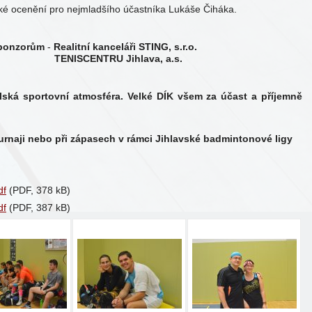
ké ocenění pro nejmladšího účastníka Lukáše Čiháka.
 sponzorům
-
Realitní kanceláři STING,
s.r.o.
 Jihlava, a.s.
elská sportovní atmosféra. Velké DÍK všem za účast a příjemně
urnaji nebo při zápasech v rámci Jihlavské badmintonové ligy
df
(PDF, 378 kB)
df
(PDF, 387 kB)