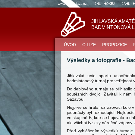
www.sportjihlava.cz:
JHL - HOKEJ
JAHL - 
JIHLAVSKÁ AMAT
BADMINTONOVÁ L
ÚVOD
O LIZE
PROPOZICE
Výsledky a fotografie - B
Jihlavská unie sportu uspořádal
badmintonový turnaj pro veřejnost v
Do deblového turnaje se přihlásilo 
soutěžních dvojic. Zavítali k nám
Sázavou.
Nejprve se hrálo rozřazovací kolo
jedenáctý byl rozhodující. Nejlepšíc
ve skupině B, kde se bojovalo o dal
ale všichni fyzicky náročné zápasy zv
Před vyhlášením výsledků turnaje