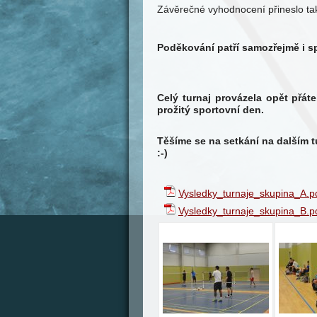
Závěrečné vyhodnocení přineslo ta
Poděkování patří samozřejmě i
TENISCENTRU
Celý turnaj provázela opět přát
prožitý sportovní den.
Těšíme se na setkání na dalším t
:-)
Vysledky_turnaje_skupina_A.p
Vysledky_turnaje_skupina_B.p