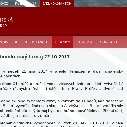
HOKEJ
PAHL - HOKEJ
JABL - BADMINTON
ÉRSKÁ
IGA
PRAVIDLA
REGISTRACE
ČLÁNKY
DISKUSE
KONTAKT
admintonový turnaj 22.10.2017
a v neděli 22.října 2017 v areálu Teniscentra další amatérský
e čtyřhrách.
celkem 34 hráčů a hráček všech věkových kategorií, kteří vytvořili 17
 hráči z různých měst – Třebíče, Brna, Prahy, Poličky a Světlé nad
 v jedné skupině systémem každý s každým do 11 bodů, kde dosažený
h 8 párů vytvořilo finálovou skupinu A, zbývajících 9 párů změřilo síly
ší umístění. Za celý turnaj bylo odehráno neuvěřitelných 200 utkání,
ládli :-) a uhráli bez zranění.
 proběhlo tradičně vyhodnocení 4. ročníku JABL 2016/2017. V celé