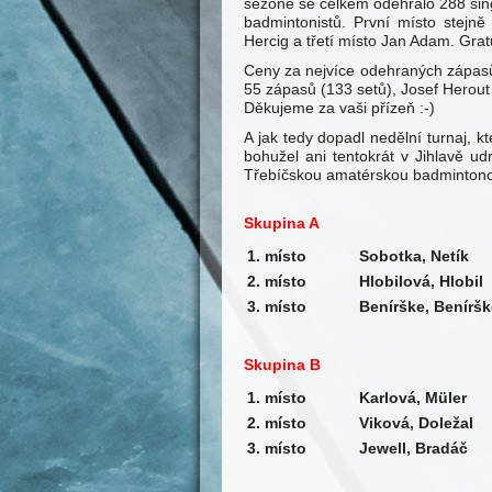
sezóně se celkem odehrálo 288 sin
badmintonistů. První místo stejně
Hercig a třetí místo Jan Adam. Grat
Ceny za nejvíce odehraných zápasů 
55 zápasů (133 setů), Josef Herout
Děkujeme za vaši přízeň :-)
A jak tedy dopadl nedělní turnaj, 
bohužel ani tentokrát v Jihlavě udr
Třebíčskou amatérskou badmintono
Skupina A
1. místo
Sobotka, Netík
2. místo
Hlobilová, Hlobil
3. místo
Benírške, Beníršk
Skupina B
1. místo
Karlová, M
ü
ler
2. místo
Viková, Doležal
3. místo
Jewell, Bradáč