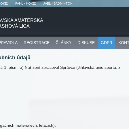
HOKEJ
PAHL - HOKEJ
JABL - BADMINTON
AVSKÁ AMATÉRSKÁ
ASHOVÁ LIGA
PRAVIDLA
REGISTRACE
ČLÁNKY
DISKUSE
GDPR
KON
obních údajů
t. 1, písm. a) Nařízení zpracoval Správce (Jihlavská unie sportu, z.
ačních materiálech, letácích),