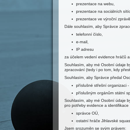
prezentace na webu,
prezentace na sociálních sítí
prezentace ve výroční zprávě
Dále souhlasím, aby Správce zprac
telefonní číslo,
e-mail,
IP adresu
za účelem vedení evidence hráčů a s
Souhlasím, aby mé Osobní údaje by
zpracování (tedy i po tom, kdy pře
Souhlasím, aby Správce předal Oso
příslušné střešní organizaci 
příslušným orgánům státní s
Souhlasím, aby mé Osobní údaje by
pro potřeby evidence a identifikace
správce OÚ,
ostatní hráče Jihlavské squas
Jsem srozuměn se svým právem: