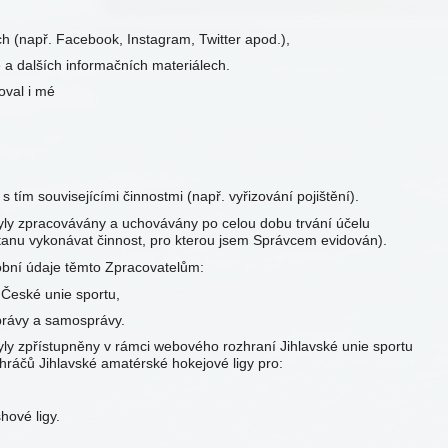
ch (např. Facebook, Instagram, Twitter apod.),
 a dalších informačních materiálech.
oval i mé
 tím souvisejícími činnostmi (např. vyřizování pojištění).
ly zpracovávány a uchovávány po celou dobu trvání účelu
stanu vykonávat činnost, pro kterou jsem Správcem evidován).
bní údaje těmto Zpracovatelům:
- České unie sportu,
právy a samosprávy.
ly zpřístupněny v rámci webového rozhraní Jihlavské unie sportu
 hráčů Jihlavské amatérské hokejové ligy pro:
hové ligy.