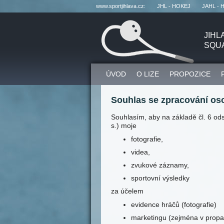
www.sportjihlava.cz:
JHL - HOKEJ
JAHL - 
JIHL
SQU
ÚVOD
O LIZE
PROPOZICE
Souhlas se zpracování os
Souhlasím, aby na základě čl. 6 ods
s.) moje
fotografie,
videa,
zvukové záznamy,
sportovní výsledky
za účelem
evidence hráčů (fotografie)
marketingu (zejména v propag