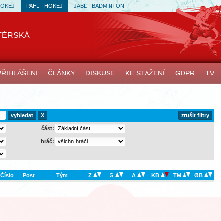
HOKEJ
PAHL - HOKEJ
JABL - BADMINTON
TÉRSKÁ
PŘIHLÁŠENÍ
ČLÁNKY
DISKUSE
KE STAŽENÍ
GDPR
TV
X
zrušit filtry
část:
hráč:
Číslo
Post
Tým
Z
G
A
KB
TM
ØB