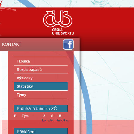
KONTAKT
Tabulka
Rozpis zápasů
Výsledky
Statistiky
Týmy
Průběžná tabulka ZČ
P
Tým
Z
S
B
kompletní tabulka
Přihlášení