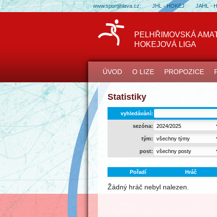
www.sportjihlava.cz:
JHL - HOKEJ
JAHL - 
PELHŘIMOVSKÁ AMA
HOKEJOVÁ LIGA
ÚVOD
O LIZE
PROPOZICE
Statistiky
vyhledávání:
sezóna:
tým:
post:
Pořadí
Hráč
Žádný hráč nebyl nalezen.