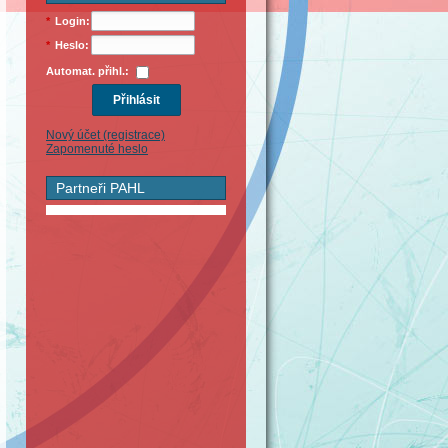
*
Login:
*
Heslo:
Automat. přihl.:
Nový účet (registrace)
Zapomenuté heslo
Partneři PAHL