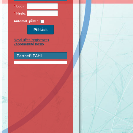
*
Login:
*
Heslo:
Automat. přihl.:
Nový účet (registrace)
Zapomenuté heslo
Partneři PAHL