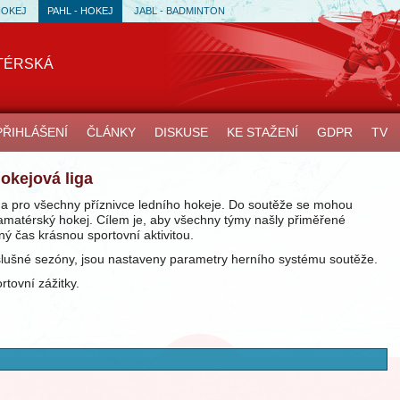
HOKEJ
PAHL - HOKEJ
JABL - BADMINTON
TÉRSKÁ
PŘIHLÁŠENÍ
ČLÁNKY
DISKUSE
KE STAŽENÍ
GDPR
TV
okejová liga
na pro všechny příznivce ledního hokeje. Do soutěže se mohou
át amatérský hokej. Cílem je, aby všechny týmy našly přiměřené
ný čas krásnou sportovní aktivitou.
slušné sezóny, jsou nastaveny parametry herního systému soutěže.
ovní zážitky.