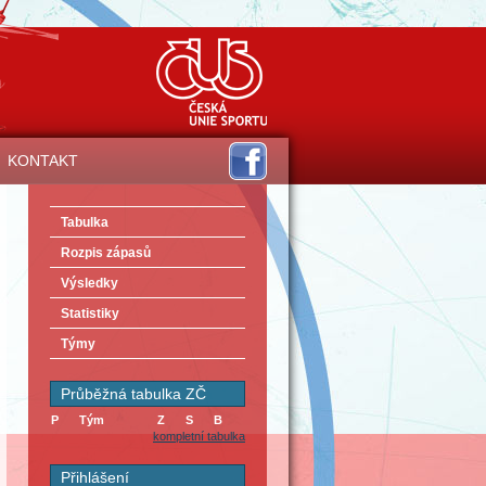
KONTAKT
Tabulka
Rozpis zápasů
Výsledky
Statistiky
Týmy
Průběžná tabulka ZČ
P
Tým
Z
S
B
kompletní tabulka
Přihlášení