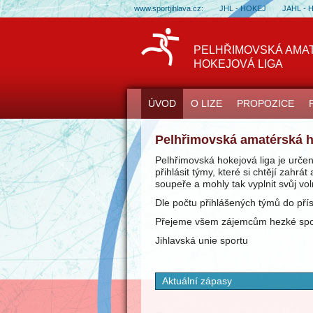
www.sportjihlava.cz:
JHL - HOKEJ
JAHL - 
PELHŘIMOVSKÁ AMA
HOKEJOVÁ LIGA
ÚVOD
O LIZE
PROPOZICE
Pelhřimovská amatérská h
Pelhřimovská hokejová liga je urče
přihlásit týmy, které si chtějí zahr
soupeře a mohly tak vyplnit svůj vol
Dle počtu přihlášených týmů do pří
Přejeme všem zájemcům hezké sport
Jihlavská unie sportu
Aktuální zápasy