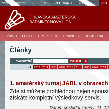
www.sportjihlava.cz:
JHL - HOKEJ
JAHL - HOKEJ
PAHL - HOKEJ
JABL 
JIHLAVSKÁ AMATÉRSKÁ
BADMINTONOVÁ LIGA
ÚVOD
O LIZE
PROPOZICE
PRAVIDLA
REGISTRACE
Články
vyhledávání:
X
rok:
2013
2014
2015
2016
2017
2018
2019
2020
2021
1. amatérský turnaj JABL v obrazech
Zde si můžete prohlédnou nejen spoustu 
získáte kompletní výsledkový servis.
Datum poslední změny: 11. 12.