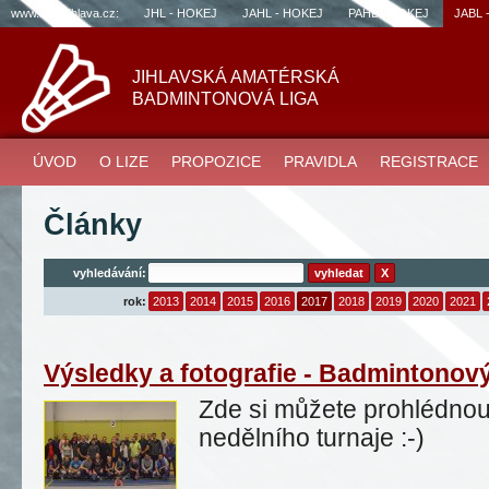
www.sportjihlava.cz:
JHL - HOKEJ
JAHL - HOKEJ
PAHL - HOKEJ
JABL 
JIHLAVSKÁ AMATÉRSKÁ
BADMINTONOVÁ LIGA
ÚVOD
O LIZE
PROPOZICE
PRAVIDLA
REGISTRACE
Články
vyhledávání:
X
rok:
2013
2014
2015
2016
2017
2018
2019
2020
2021
Výsledky a fotografie - Badmintonový
Zde si můžete prohlédnout
nedělního turnaje :-)