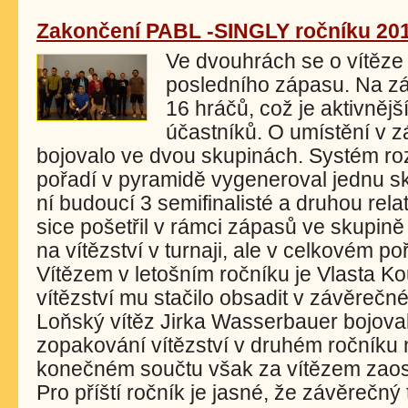
Zakončení PABL -SINGLY ročníku 20
Ve dvouhrách se o vítěze
posledního zápasu. Na zá
16 hráčů, což je aktivněj
účastníků. O umístění v z
bojovalo ve dvou skupinách. Systém ro
pořadí v pyramidě vygeneroval jednu sku
ní budoucí 3 semifinalisté a druhou relat
sice pošetřil v rámci zápasů ve skupině 
na vítězství v turnaji, ale v celkovém p
Vítězem v letošním ročníku je Vlasta K
vítězství mu stačilo obsadit v závěrečném
Loňský vítěz Jirka Wasserbauer bojoval 
zopakování vítězství v druhém ročníku
konečném součtu však za vítězem zaost
Pro příští ročník je jasné, že závěrečn