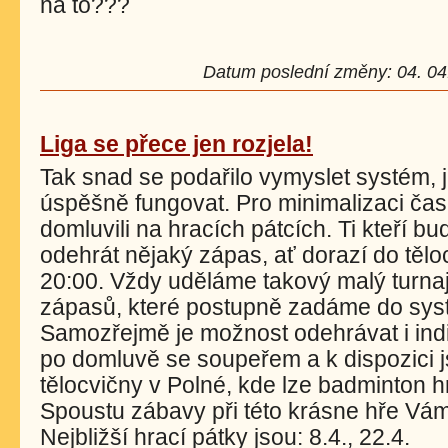
na to???
Datum poslední změny: 04. 04.
Liga se přece jen rozjela!
Tak snad se podařilo vymyslet systém, j
úspěšně fungovat. Pro minimalizaci čas
domluvili na hracích pátcích. Ti kteří bu
odehrát nějaký zápas, ať dorazí do těl
20:00. Vždy uděláme takový malý turnaj
zápasů, které postupně zadáme do sys
Samozřejmě je možnost odehrávat i indi
po domluvě se soupeřem a k dispozici j
tělocvičny v Polné, kde lze badminton hr
Spoustu zábavy při této krásne hře Vá
Nejbližší hrací pátky jsou: 8.4., 22.4.