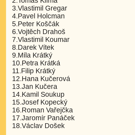
2.Tomáš Klíma
3.Vlastimil Gregar
4.Pavel Holcman
5.Peter Koščák
6.Vojtěch Drahoš
7.Vlastimil Koumar
8.Darek Vítek
9.Míla Krátký
10.Petra Krátká
11.Filip Krátký
12.Hana Kučerová
13.Jan Kučera
14.Kamil Soukup
15.Josef Kopecký
16.Roman Vařejčka
17.Jaromír Panáček
18.Václav Došek