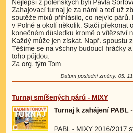
Nejlepší z polenských byli Pavla Šorfo
Zahajovací turnaj je za námi a teď už z
soutěže mixů přihlásilo, co nejvíc párů.
v Polné a okolí několik. Stačí překonat o
konečném důsledku kromě o vítězství ne
Každý může jen získat. Např. spoustu z
Těšíme se na všchny budoucí hráčky a h
toho půjdou.
Za org. tým Tom
Datum poslední změny: 05. 11.
Turnaj smíšených párů - MIXY
Turnaj k zahájení PABL 
PABL - MIXY 2016/2017 sta