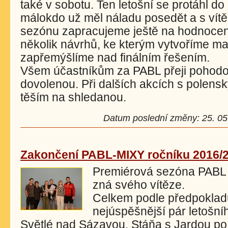
také v sobotu. Ten letošní se protáhl d
málokdo už měl náladu posedět a s vítěz
sezónu zapracujeme ještě na hodnocení
několik návrhů, ke kterým vytvoříme ma
zapřemýšlíme nad finálním řešením.
Všem účastníkům za PABL přeji pohodo
dovolenou. Při dalších akcích s polen
těším na shleda
Datum poslední změny: 25. 05.
Zakončení PABL-MIXY ročníku 2016/
Premiérová sezóna PABL 
zná svého vítěze.
Celkem podle předpokladů
nejúspěšnější pár letošní
Světlé nad Sázavou. Stáňa s Jardou po