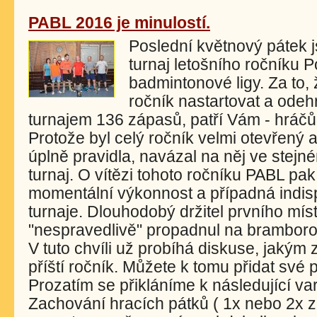
PABL 2016 je minulostí.
Poslední květnový pátek 
turnaj letošního ročníku
badmintonové ligy. Za to, 
ročník nastartovat a odeh
turnajem 136 zápasů, patří Vám - hráčů
Protože byl celý ročník velmi otevřený 
úplně pravidla, navázal na něj ve stej
turnaj. O vítězi tohoto ročníku PABL pa
momentální výkonnost a případná indis
turnaje. Dlouhodobý držitel prvního mí
"nespravedlivě" propadnul na bramboro
V tuto chvíli už probíhá diskuse, jaký
příští ročník. Můžete k tomu přidat své
Prozatím se přikláníme k následující var
Zachování hracích pátků ( 1x nebo 2x 