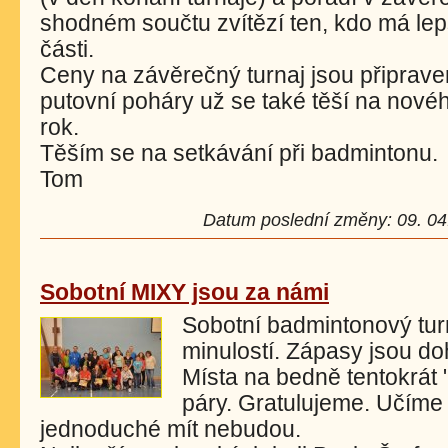
shodném součtu zvítězí ten, kdo má lep
části.
Ceny na závěrečný turnaj jsou připrav
putovní poháry už se také těší na novéh
rok.
Těším se na setkávání při badmintonu.
Tom
Datum poslední změny: 09. 04.
Sobotní MIXY jsou za námi
Sobotní badmintonový tur
minulostí. Zápasy jsou do
Místa na bedně tentokrát 
páry. Gratulujeme. Učíme s
jednoduché mít nebudou.