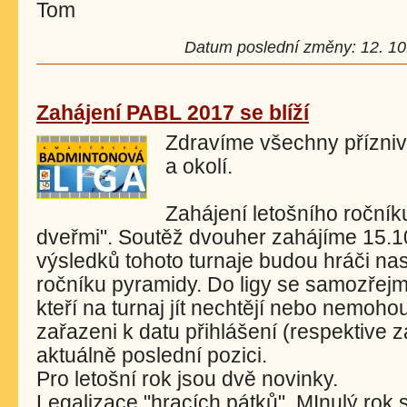
Tom
Datum poslední změny: 12. 10.
Zahájení PABL 2017 se blíží
Zdravíme všechny přízni
a okolí.
Zahájení letošního ročník
dveřmi". Soutěž dvouher zahájíme 15.10
výsledků tohoto turnaje budou hráči na
ročníku pyramidy. Do ligy se samozřejmě
kteří na turnaj jít nechtějí nebo nemoh
zařazeni k datu přihlášení (respektive 
aktuálně poslední pozici.
Pro letošní rok jsou dvě novinky.
Legalizace "hracích pátků". MInulý rok 