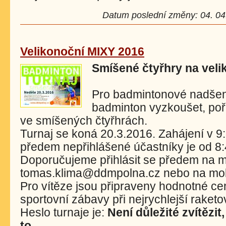
Datum poslední změny: 04. 04.
Velikonoční MIXY 2016
Smíšené čtyřhry na veli
Pro badmintonové nadšence 
badminton vyzkoušet, po
ve smíšených čtyřhrách.
Turnaj se koná 20.3.2016. Zahájení v 9
předem nepřihlášené účastníky je od 8:
Doporučujeme přihlásit se předem na m
tomas.klima@ddmpolna.cz nebo na mobi
Pro vítěze jsou připraveny hodnotné ce
sportovní zábavy při nejrychlejší raketo
Heslo turnaje je:
Není důležité zvítězit
to.