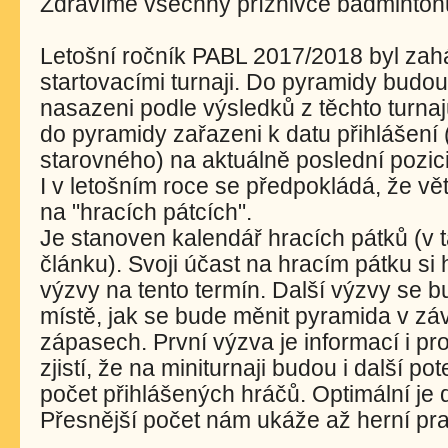
Zdravíme všechny příznivce badmintonu
Letošní ročník PABL 2017/2018 byl zahá
startovacími turnaji. Do pyramidy budou
nasazeni podle výsledků z těchto turnaj
do pyramidy zařazeni k datu přihlášení 
starovného) na aktuálně poslední pozici
I v letošním roce se předpokládá, že vě
na "hracích pátcích".
Je stanoven kalendář hracích pátků (v t
článku). Svoji účast na hracím pátku si 
výzvy na tento termín. Další výzvy se 
místě, jak se bude měnit pyramida v zá
zápasech. První výzva je informací i pro
zjistí, že na miniturnaji budou i další po
počet přihlášených hráčů. Optimální je 
Přesnější počet nám ukáže až herní pr