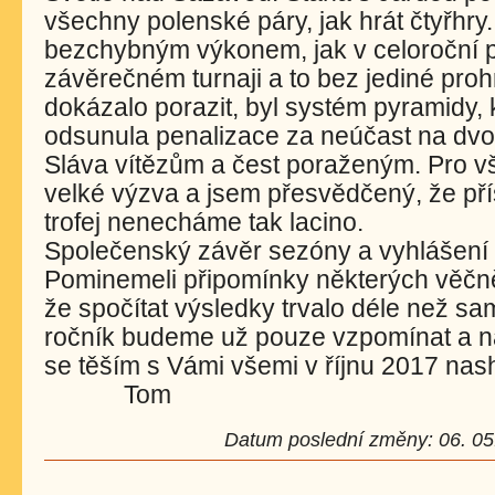
všechny polenské páry, jak hrát čtyřhry. Ví
bezchybným výkonem, jak v celoroční py
závěrečném turnaji a to bez jediné prohr
dokázalo porazit, byl systém pyramidy, k
odsunula penalizace za neúčast na dvou
Sláva vítězům a čest poraženým. Pro vš
velké výzva a jsem přesvědčený, že příš
trofej nenecháme tak lacino.
Společenský závěr sezóny a vyhlášení s
Pominemeli připomínky některých věčn
že spočítat výsledky trvalo déle než sa
ročník budeme už pouze vzpomínat a na
se těším s Vámi všemi v říjnu
Tom
Datum poslední změny: 06. 05.