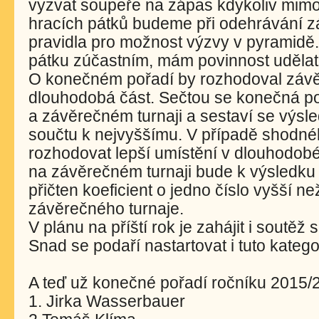
vyzvat soupeře na zápas kdykoliv mimo t
hracích pátků budeme při odehrávání z
pravidla pro možnost výzvy v pyramidě.
pátku zúčastním, mám povinnost udělat
O konečném pořadí by rozhodoval závě
dlouhodobá část. Sečtou se konečná po
a závěrečném turnaji a sestaví se výsl
součtu k nejvyššímu. V případě shodn
rozhodovat lepší umístění v dlouhodobé
na závěrečném turnaji bude k výsledku
přičten koeficient o jedno číslo vyšší n
závěrečného turnaje.
V plánu na příští rok je zahájit i soutě
Snad se podaří nastartovat i tuto kategor
A teď už konečné pořadí ročníku 2015/
1. Jirka Wasserbauer