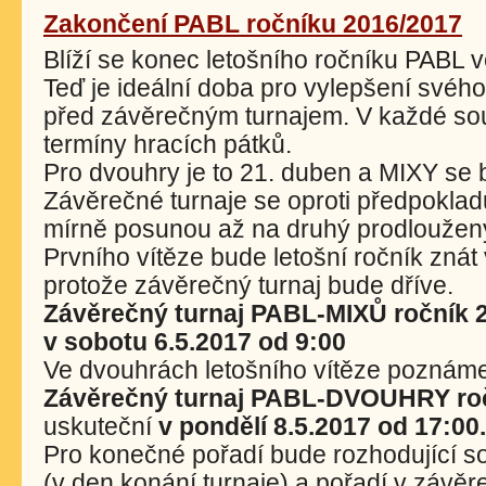
Zakončení PABL ročníku 2016/2017
Blíží se konec letošního ročníku PABL
Teď je ideální doba pro vylepšení svéh
před závěrečným turnajem. V každé sou
termíny hracích pátků.
Pro dvouhry je to 21. duben a MIXY se 
Závěrečné turnaje se oproti předpokla
mírně posunou až na druhý prodloužen
Prvního vítěze bude letošní ročník znát 
protože závěrečný turnaj bude dříve.
Závěrečný turnaj PABL-MIXŮ ročník 
v sobotu 6.5.2017 od 9:00
Ve dvouhrách letošního vítěze poznáme
Závěrečný turnaj PABL-DVOUHRY ro
uskuteční
v pondělí 8.5.2017 od 17:00.
Pro konečné pořadí bude rozhodující s
(v den konání turnaje) a pořadí v závěre