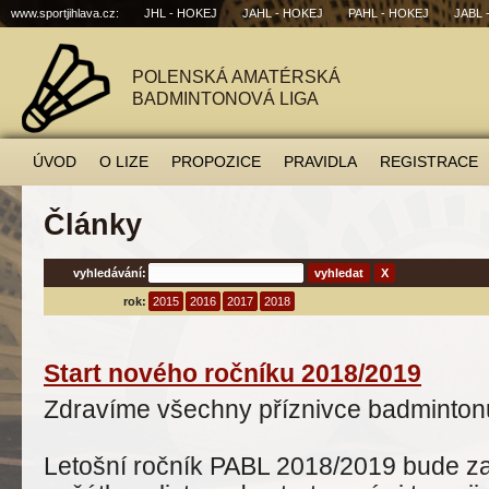
www.sportjihlava.cz:
JHL - HOKEJ
JAHL - HOKEJ
PAHL - HOKEJ
JABL 
POLENSKÁ AMATÉRSKÁ
BADMINTONOVÁ LIGA
ÚVOD
O LIZE
PROPOZICE
PRAVIDLA
REGISTRACE
Články
vyhledávání:
X
rok:
2015
2016
2017
2018
Start nového ročníku 2018/2019
Zdravíme všechny příznivce badmintonu
Letošní ročník PABL 2018/2019 bude zah