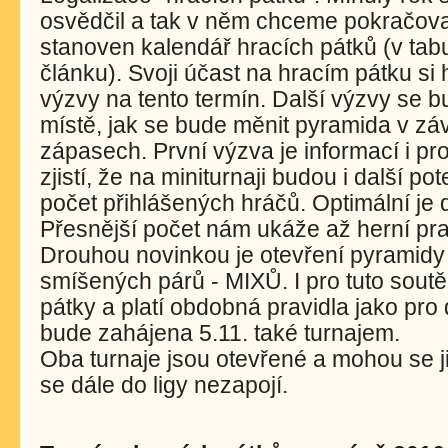
osvědčil a tak v něm chceme pokračovat 
stanoven kalendář hracích pátků (v tab
článku). Svoji účast na hracím pátku si 
výzvy na tento termín. Další výzvy se 
místě, jak se bude měnit pyramida v zá
zápasech. První výzva je informací i pro
zjistí, že na miniturnaji budou i další po
počet přihlášených hráčů. Optimální je 
Přesnější počet nám ukáže až herní pr
Drouhou novinkou je otevření pyramidy 
smíšených párů - MIXŮ. I pro tuto sout
pátky a platí obdobná pravidla jako pr
bude zahájena 5.11. také turnajem.
Oba turnaje jsou otevřené a mohou se jich
se dále do ligy nezapojí.