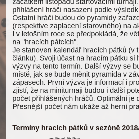
začátkem listopadu startovacími turnaj
přihlášení hráči nasazeni podle výsledků
Ostatní hráči budou do pyramidy zařazen
(respektive zaplacení starovného) na ak
I v letošním roce se předpokládá, že vě
na "hracích pátcích".
Je stanoven kalendář hracích pátků (v t
článku). Svoji účast na hracím pátku si 
výzvy na tento termín. Další výzvy se 
místě, jak se bude měnit pyramida v zá
zápasech. První výzva je informací i pro
zjistí, že na miniturnaji budou i další po
počet přihlášených hráčů. Optimální je 
Přesnější počet nám ukáže až herní pr
Termíny hracích pátků v sezóně 2018
smíšené čtyřhry