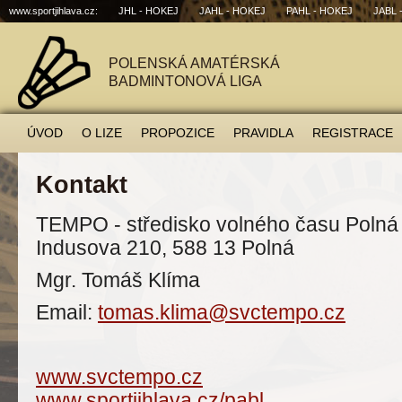
www.sportjihlava.cz:
JHL - HOKEJ
JAHL - HOKEJ
PAHL - HOKEJ
JABL 
POLENSKÁ AMATÉRSKÁ
BADMINTONOVÁ LIGA
ÚVOD
O LIZE
PROPOZICE
PRAVIDLA
REGISTRACE
Kontakt
TEMPO - středisko volného času Polná
Indusova 210, 588 13 Polná
Mgr. Tomáš Klíma
Email:
tomas.klima@svctempo.cz
www.svctempo.cz
www.sportjihlava.cz/pabl