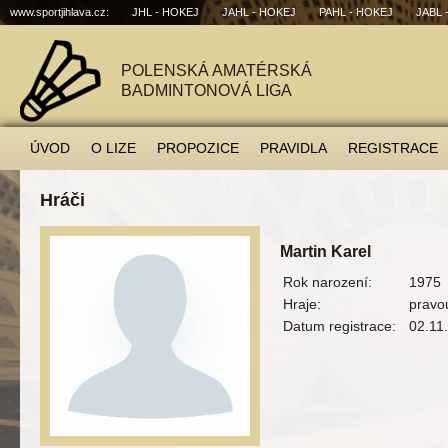
www.sportjihlava.cz:
JHL - HOKEJ
JAHL - HOKEJ
PAHL - HOKEJ
JABL 
POLENSKÁ AMATÉRSKÁ
BADMINTONOVÁ LIGA
ÚVOD
O LIZE
PROPOZICE
PRAVIDLA
REGISTRACE
Hráči
Martin Karel
Rok narození:
1975
Hraje:
pravo
Datum registrace:
02.11