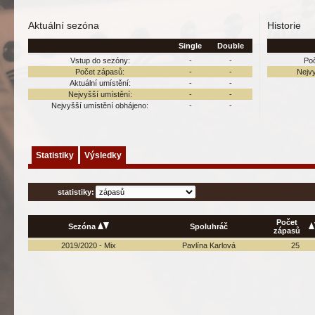
Aktuální sezóna
Historie
Single
Double
Vstup do sezóny:
-
-
Po
Počet zápasů:
-
-
Nejvy
Aktuální umístění:
-
-
Nejvyšší umístění:
-
-
Nejvyšší umístění obhájeno:
-
-
Statistiky
Výsledky
statistiky:
Počet
Sezóna
Spoluhráč
zápasů
2019/2020 - Mix
Pavlína Karlová
25