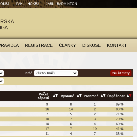
HOKEJ
PAHL - HOKEJ
JABL - BADMINTON
ÉRSKÁ
IGA
PRAVIDLA
REGISTRACE
ČLÁNKY
DISKUSE
KONTAKT
hráč:
zrušit filtry
Počet
Vyhrané
Prohrané
Úspěšnost
zápasů
9
8
1
89 %
16
14
2
88 %
7
5
2
71 %
10
7
3
70 %
10
6
4
60 %
17
7
10
41 %
11
4
7
36 %