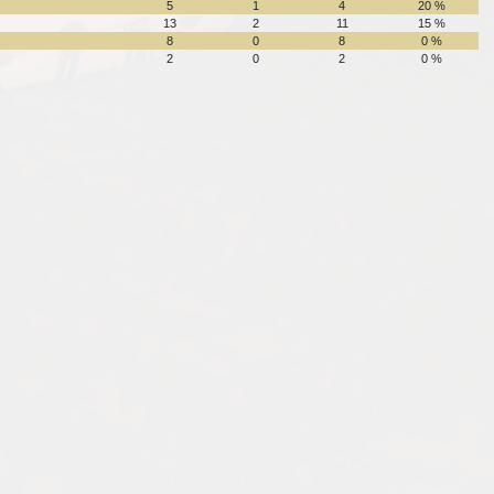
5
1
4
20 %
13
2
11
15 %
8
0
8
0 %
2
0
2
0 %