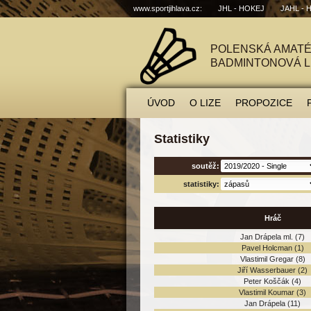
www.sportjihlava.cz:
JHL - HOKEJ
JAHL - 
POLENSKÁ AMAT
BADMINTONOVÁ L
ÚVOD
O LIZE
PROPOZICE
Statistiky
soutěž:
statistiky:
Hráč
Jan Drápela ml.
(7)
Pavel Holcman
(1)
Vlastimil Gregar
(8)
Jiří Wasserbauer
(2)
Peter Koščák
(4)
Vlastimil Koumar
(3)
Jan Drápela
(11)