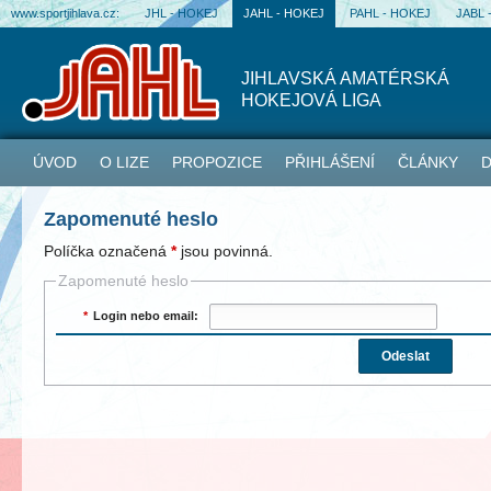
www.sportjihlava.cz:
JHL - HOKEJ
JAHL - HOKEJ
PAHL - HOKEJ
JABL 
JIHLAVSKÁ AMATÉRSKÁ
HOKEJOVÁ LIGA
ÚVOD
O LIZE
PROPOZICE
PŘIHLÁŠENÍ
ČLÁNKY
D
Zapomenuté heslo
Políčka označená
*
jsou povinná.
Zapomenuté heslo
*
Login nebo email: