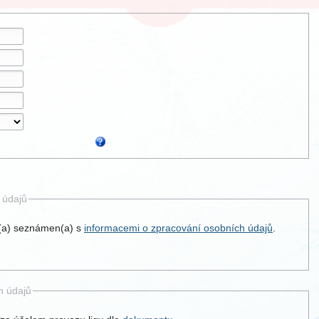
 údajů
l(a) seznámen(a) s
informacemi o zpracování osobních údajů
.
h údajů