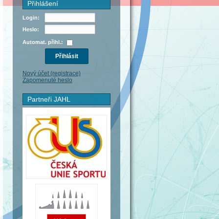
Přihlášení
Login:
Heslo:
Automat. přihl.:
Nový účet (registrace)
Zapomenuté heslo
Partneři JAHL