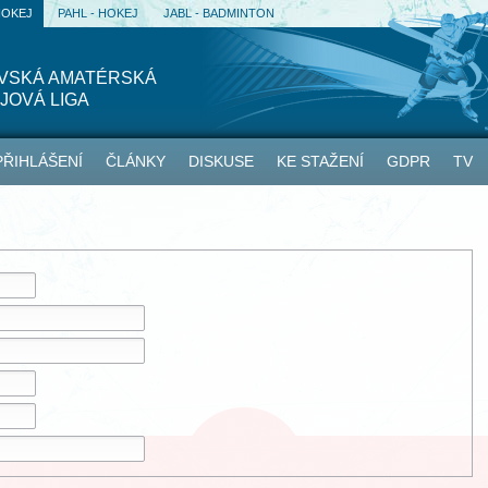
HOKEJ
PAHL - HOKEJ
JABL - BADMINTON
AVSKÁ AMATÉRSKÁ
JOVÁ LIGA
PŘIHLÁŠENÍ
ČLÁNKY
DISKUSE
KE STAŽENÍ
GDPR
TV