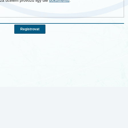
za účelem provozu ligy dle
dokumentu
.