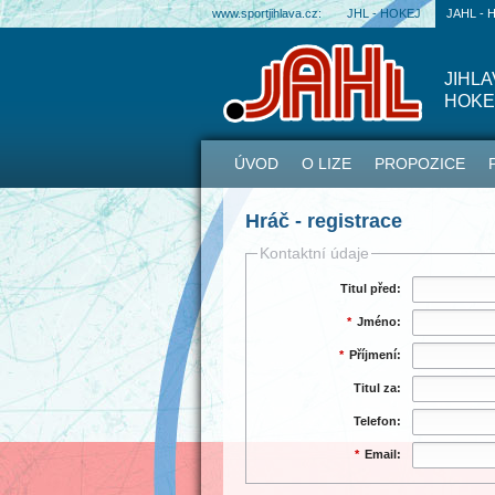
www.sportjihlava.cz:
JHL - HOKEJ
JAHL - 
JIHL
HOKE
ÚVOD
O LIZE
PROPOZICE
Hráč - registrace
Kontaktní údaje
Titul před:
*
Jméno:
*
Příjmení:
Titul za:
Telefon:
*
Email: