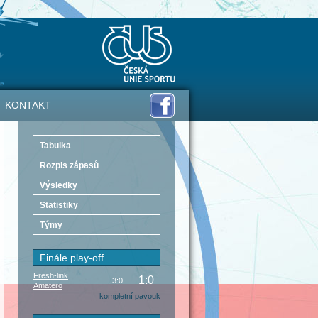
KONTAKT
Tabulka
Rozpis zápasů
Výsledky
Statistiky
Týmy
Finále play-off
Fresh-link
1:0
3:0
Amatero
kompletní pavouk