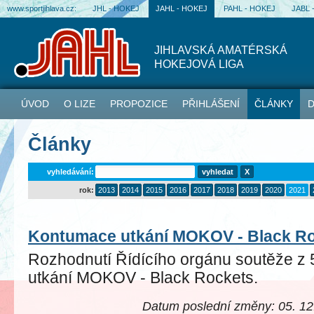
www.sportjihlava.cz:
JHL - HOKEJ
JAHL - HOKEJ
PAHL - HOKEJ
JABL 
JIHLAVSKÁ AMATÉRSKÁ
HOKEJOVÁ LIGA
ÚVOD
O LIZE
PROPOZICE
PŘIHLÁŠENÍ
ČLÁNKY
D
Články
vyhledávání:
X
rok:
2013
2014
2015
2016
2017
2018
2019
2020
2021
Kontumace utkání MOKOV - Black Ro
Rozhodnutí Řídícího orgánu soutěže z 
utkání MOKOV - Black Rockets.
Datum poslední změny: 05. 12.